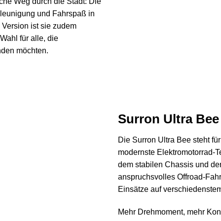
iche Weg durch die Stadt: Die
chleunigung und Fahrspaß in
Version ist sie zudem
ahl für alle, die
inden möchten.
Surron Ultra Bee 
Die Surron Ultra Bee steht f
modernste Elektromotorrad-Tec
dem stabilen Chassis und der
anspruchsvolles Offroad-Fah
Einsätze auf verschiedenstem
Mehr Drehmoment, mehr Kontr