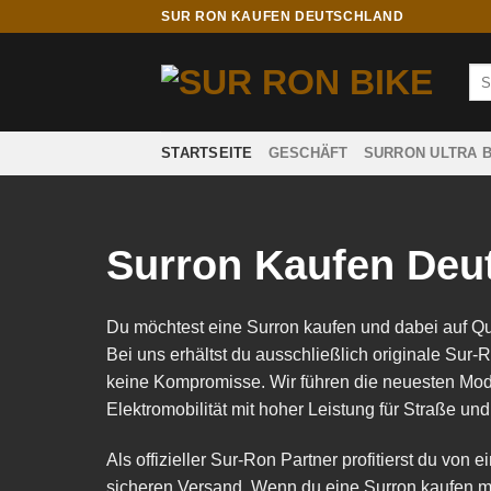
Skip
SUR RON KAUFEN DEUTSCHLAND
to
content
Sea
for:
STARTSEITE
GESCHÄFT
SURRON ULTRA 
Surron Kaufen Deu
Du möchtest eine Surron kaufen und dabei auf Qua
Bei uns erhältst du ausschließlich originale Sur-
keine Kompromisse. Wir führen die neuesten Mod
Elektromobilität mit hoher Leistung für Straße und
Als offizieller Sur-Ron Partner profitierst du vo
sicheren Versand. Wenn du eine Surron kaufen mö