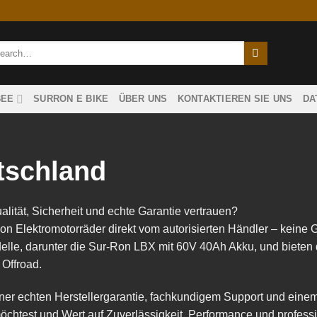
rch
BEE
SURRON E BIKE
ÜBER UNS
KONTAKTIEREN SIE UNS
DA
tschland
lität, Sicherheit und echte Garantie vertrauen?
Ron Elektromotorräder direkt vom autorisierten Händler – keine 
elle, darunter die Sur-Ron LBX mit 60V 40Ah Akku, und bieten
 Offroad.
n einer echten Herstellergarantie, fachkundigem Support und eine
chtest und Wert auf Zuverlässigkeit, Performance und profess