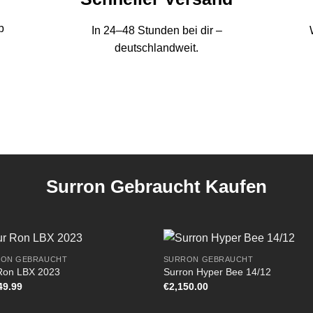
b
In 24–48 Stunden bei dir –
deutschlandweit.
Surron Gebraucht Kaufen
ON GEBRAUCHT
SURRON GEBRAUCHT
Ron LBX 2023
Surron Hyper Bee 14/12
49.99
€
2,150.00