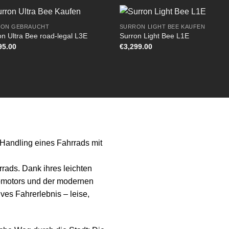
ON GEBRAUCHT
SURRON LIGHT BEE KAUFEN
on Ultra Bee road-legal L3E
Surron Light Bee L1E
95.00
€
3,299.00
 Handling eines Fahrrads mit
rrads. Dank ihres leichten
omotors und der modernen
ives Fahrerlebnis – leise,