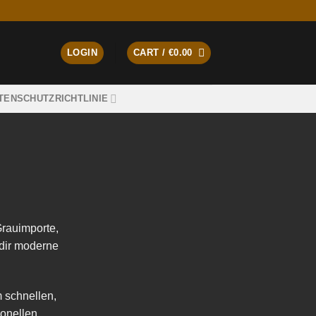
LOGIN
CART /
€
0.00
TENSCHUTZRICHTLINIE
Grauimporte,
 dir moderne
m schnellen,
ionellen